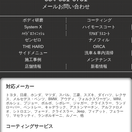
メールお問い合わせ
ボディ研磨
コーティング
System X
ハイモースコート
ﾊｲﾄﾞﾛﾌｨﾆｯｼｭ
ﾘｱﾙｶﾞﾗｽｺｰﾄ
ゼンゼロ
ナノフィル
THE HARD
ORCA
サイドメニュー
洗車＆車内清掃
施工事例
メンテナンス
店舗情報
新着情報
対応メーカー
トヨタ、日産、ホンダ、マツダ、スバル、三菱、スズキ、ダイハツ、レクサ
ス、メルセデス・ベンツ、BMW、アウディ、フォルクスワーゲン、MINI、
ポルシェ、プジョー、ボルボ、シボレー、ジャガー、クライスラー、ランド
ローバー、ベントレー、キャデラック、アストンマーチン、アルファロメ
オ、シトロエン、フォード、クライスラー、Jeep、フィアット、フェラー
リ、マセラッティ、ランボルギーニ、ルノー、他
コーティングサービス