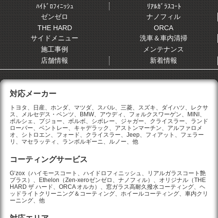
ﾊｲﾄﾞﾛﾌｨﾆｯｼｭ
ﾘｱﾙｶﾞﾗｽｺｰﾄ
ゼンゼロ
ナノフィル
THE HARD
ORCA
サイドメニュー
洗車＆車内清掃
施工事例
メンテナンス
店舗情報
新着情報
対応メーカー
トヨタ、日産、ホンダ、マツダ、スバル、三菱、スズキ、ダイハツ、レクサ
ス、メルセデス・ベンツ、BMW、アウディ、フォルクスワーゲン、MINI、
ポルシェ、プジョー、ボルボ、シボレー、ジャガー、クライスラー、ランド
ローバー、ベントレー、キャデラック、アストンマーチン、アルファロメ
オ、シトロエン、フォード、クライスラー、Jeep、フィアット、フェラー
リ、マセラッティ、ランボルギーニ、ルノー、他
コーティングサービス
G‘zox（ハイモースコート、ハイドロフィニッシュ、リアルガラスコート艶
プラス）、Ethelon（Zen-xeroゼンゼロ、ナノフィル）、オリジナル（THE
HARD ザ ハード、ORCA オルカ）、窓ガラス高耐久撥水コーティング、ヘ
ッドライトクリーニング＆コーティング、ホイールコーティング、車内クリ
ーニング、他