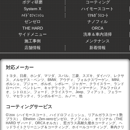
ボディ研磨
コーティング
System X
ハイモースコート
ﾊｲﾄﾞﾛﾌｨﾆｯｼｭ
ﾘｱﾙｶﾞﾗｽｺｰﾄ
ゼンゼロ
ナノフィル
THE HARD
ORCA
サイドメニュー
洗車＆車内清掃
施工事例
メンテナンス
店舗情報
新着情報
対応メーカー
トヨタ、日産、ホンダ、マツダ、スバル、三菱、スズキ、ダイハツ、レクサ
ス、メルセデス・ベンツ、BMW、アウディ、フォルクスワーゲン、MINI、
ポルシェ、プジョー、ボルボ、シボレー、ジャガー、クライスラー、ランド
ローバー、ベントレー、キャデラック、アストンマーチン、アルファロメ
オ、シトロエン、フォード、クライスラー、Jeep、フィアット、フェラー
リ、マセラッティ、ランボルギーニ、ルノー、他
コーティングサービス
G‘zox（ハイモースコート、ハイドロフィニッシュ、リアルガラスコート艶
プラス）、Ethelon（Zen-xeroゼンゼロ、ナノフィル）、オリジナル（THE
HARD ザ ハード、ORCA オルカ）、窓ガラス高耐久撥水コーティング、ヘ
ッドライトクリーニング＆コーティング、ホイールコーティング、車内クリ